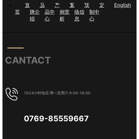
首
品
产
案
联
定
English
页
牌介
品中
例赏
络信
制中
绍
心
析
息
心
CANTACT
7X24小时电话 周一至周六 9:00-18:00
0769-85559667