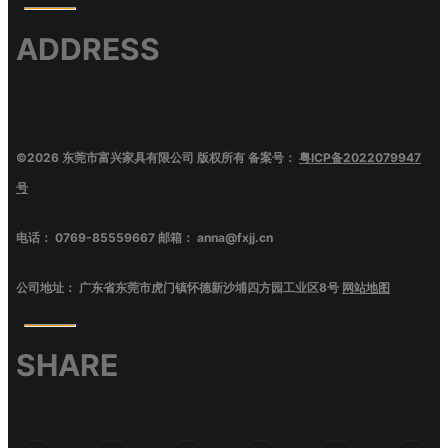
ADDRESS
©
2026
东莞市富兴家具有限公司
版权所有 备案号：
粤ICP备2022079947
号
电话：
0769-85559667
邮箱：
anna@fxjj.cn
公司地址：
广东省东莞市虎门镇怀德新沙埔四方园工业区8号
网站地图
SHARE