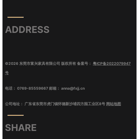
ADDRESS
©
2026
东莞市富兴家具有限公司
版权所有 备案号：
粤ICP备2022079947
号
电话：
0769-85559667
邮箱：
anna@fxjj.cn
公司地址：
广东省东莞市虎门镇怀德新沙埔四方园工业区8号
网站地图
SHARE