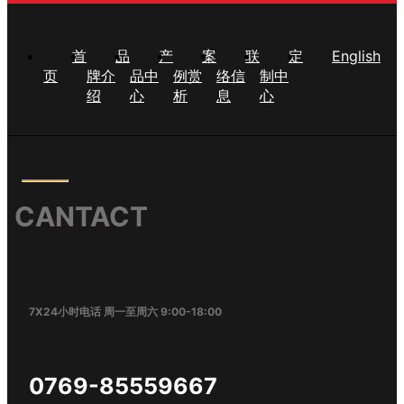
首
品
产
案
联
定
English
页
牌介
品中
例赏
络信
制中
绍
心
析
息
心
CANTACT
7X24小时电话 周一至周六 9:00-18:00
0769-85559667