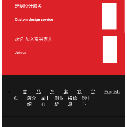
定制设计服务
Custom design service
欢迎 加入富兴家具
Join us
首
品
产
案
联
定
English
页
牌介
品中
例赏
络信
制中
绍
心
析
息
心