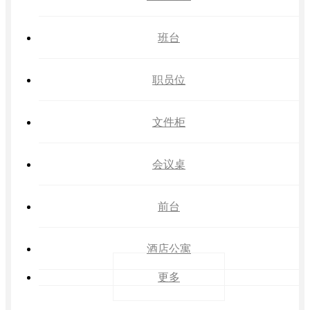
班台
职员位
文件柜
会议桌
前台
酒店公寓
更多