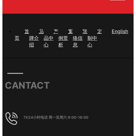
首
品
产
案
联
定
English
页
牌介
品中
例赏
络信
制中
绍
心
析
息
心
CANTACT
7X24小时电话 周一至周六 9:00-18:00