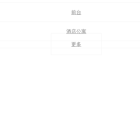
前台
酒店公寓
更多