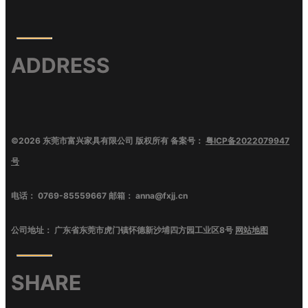
ADDRESS
©
2026
东莞市富兴家具有限公司
版权所有 备案号：
粤ICP备2022079947
号
电话：
0769-85559667
邮箱：
anna@fxjj.cn
公司地址：
广东省东莞市虎门镇怀德新沙埔四方园工业区8号
网站地图
SHARE