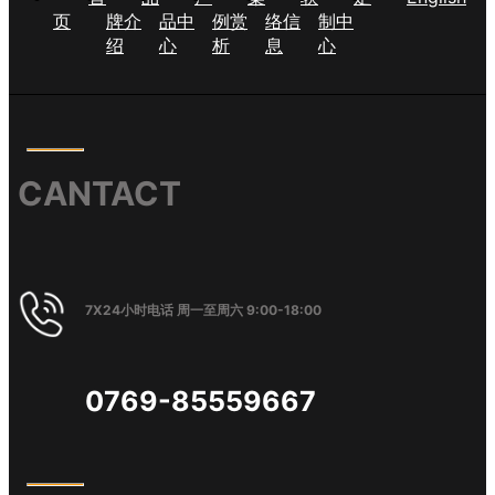
页
牌介
品中
例赏
络信
制中
绍
心
析
息
心
CANTACT
7X24小时电话 周一至周六 9:00-18:00
0769-85559667