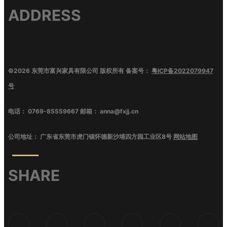
ADDRESS
©
2026
东莞市富兴家具有限公司
版权所有 备案号：
粤ICP备2022079947
号
电话：
0769-85559667
邮箱：
anna@fxjj.cn
公司地址：
广东省东莞市虎门镇怀德新沙埔四方园工业区8号
网站地图
SHARE