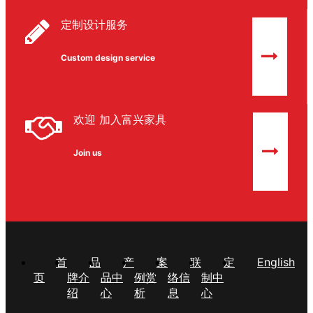
定制设计服务
Custom design service
欢迎 加入富兴家具
Join us
首
品
产
案
联
定
English
页
牌介
品中
例赏
络信
制中
绍
心
析
息
心