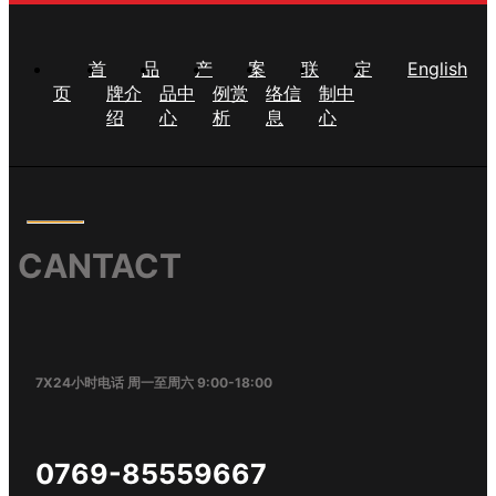
首
品
产
案
联
定
English
页
牌介
品中
例赏
络信
制中
绍
心
析
息
心
CANTACT
7X24小时电话 周一至周六 9:00-18:00
0769-85559667