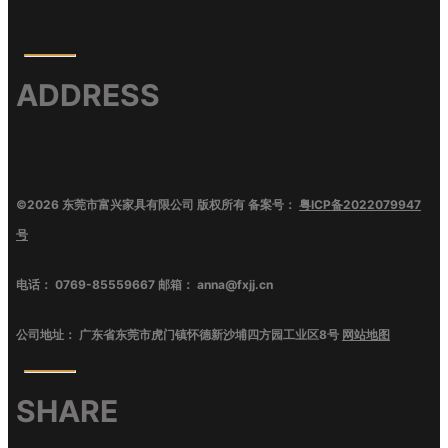
ADDRESS
©
2026
东莞市富兴家具有限公司
版权所有 备案号：
粤ICP备2022079947
号
电话：
0769-85559667
邮箱：
anna@fxjj.cn
公司地址：
广东省东莞市虎门镇怀德新沙埔四方园工业区8号
网站地图
SHARE