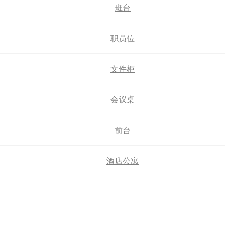
班台
职员位
文件柜
会议桌
前台
酒店公寓