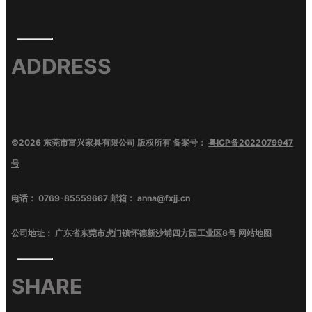
ADDRESS
©
2026
东莞市富兴家具有限公司
版权所有 备案号：
粤ICP备2022079947
号
电话：
0769-85559667
邮箱：
anna@fxjj.cn
公司地址：
广东省东莞市虎门镇怀德新沙埔四方园工业区8号
网站地图
SHARE