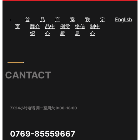
首
品
产
案
联
定
English
页
牌介
品中
例赏
络信
制中
绍
心
析
息
心
CANTACT
7X24小时电话 周一至周六 9:00-18:00
0769-85559667